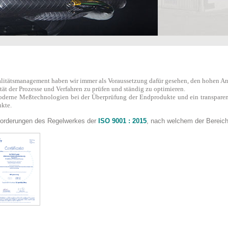
litätsmanagement haben wir immer als Voraussetzung dafür gesehen, den hohen A
ität der Prozesse und Verfahren zu prüfen und ständig zu optimieren.
derne Meßtechnologien bei der Überprüfung der Endprodukte und ein transparen
ukte.
Forderungen des Regelwerkes der
ISO 9001 : 2015
, nach welchem der Bereich d