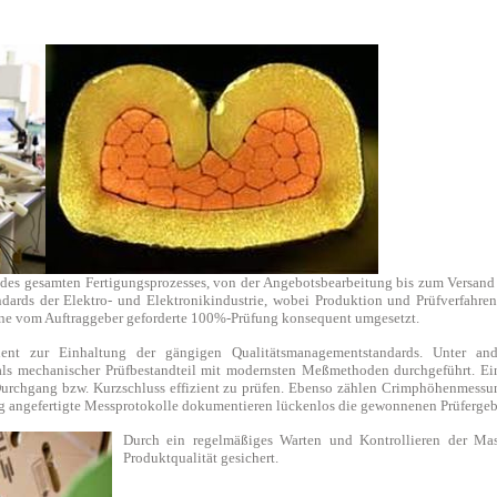
des gesamten Fertigungsprozesses, von der Angebotsbearbeitung bis zum Versand
ndards der Elektro- und Elektronikindustrie, wobei Produktion und Prüfverfahre
ine vom Auftraggeber geforderte 100%-Prüfung konsequent umgesetzt.
ent zur Einhaltung der gängigen Qualitätsmanagementstandards. Unter and
als mechanischer Prüfbestandteil mit modernsten Meßmethoden durchgeführt. Ein 
Durchgang bzw. Kurzschluss effizient zu prüfen. Ebenso zählen Crimphöhenmessu
tig angefertigte Messprotokolle dokumentieren lückenlos die gewonnenen Prüfergeb
Durch ein regelmäßiges Warten und Kontrollieren der Mas
Produktqualität gesichert.