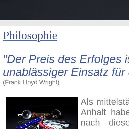
Philosophie
"Der Preis des Erfolges i
unablässiger Einsatz für
(Frank Lloyd Wright)
Als mittels
Anhalt hab
nach diese