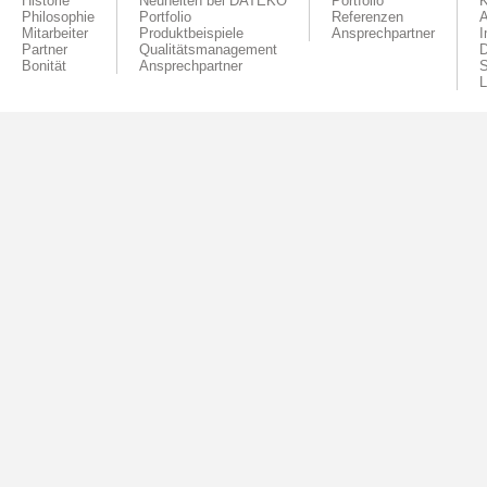
Historie
Neuheiten bei DATEKO
Portfolio
K
Philosophie
Portfolio
Referenzen
A
Mitarbeiter
Produktbeispiele
Ansprechpartner
Partner
Qualitätsmanagement
D
Bonität
Ansprechpartner
S
L